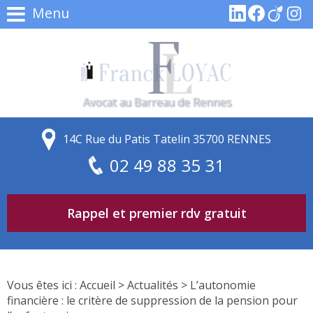
Menu
Avocat au Barreau de Rennes
14C Rue du Patis Tatelin 35700 RENNES
02 49 88 35 31
Rappel et premier rdv gratuit
Vous êtes ici :
Accueil
>
Actualités
> L’autonomie
financière : le critère de suppression de la pension pour