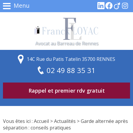
Menu
Avocat au Barreau de Rennes
14C Rue du Patis Tatelin 35700 RENNES
02 49 88 35 31
Rappel et premier rdv gratuit
Vous êtes ici :
Accueil
>
Actualités
> Garde alternée après
séparation : conseils pratiques