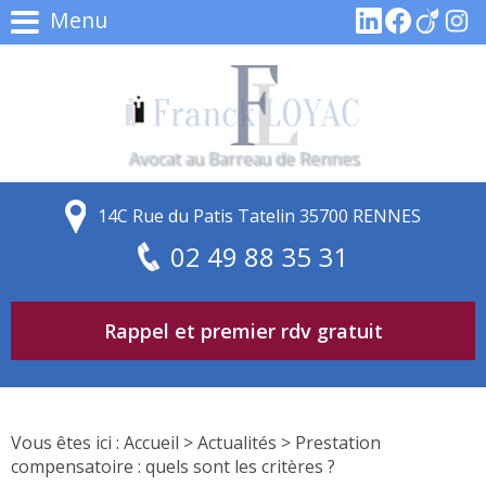
Menu
Avocat au Barreau de Rennes
14C Rue du Patis Tatelin 35700 RENNES
02 49 88 35 31
Rappel et premier rdv gratuit
Vous êtes ici :
Accueil
>
Actualités
> Prestation
compensatoire : quels sont les critères ?