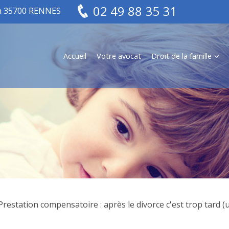
02 49 88 35 31
in 35700 RENNES
Accueil
Votre avocat
Droit de la famille
Prestation compensatoire : après le divorce c'est trop tard (u