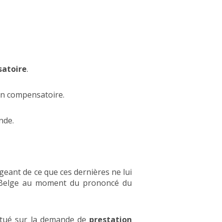
satoire
.
on compensatoire.
nde.
geant de ce que ces dernières ne lui
e Belge au moment du prononcé du
statué sur la demande de
prestation