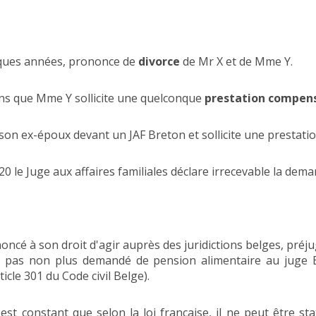
elques années, prononce de
divorce
de Mr X et de Mme Y.
ans que Mme Y sollicite une quelconque
prestation compen
son ex-époux devant un JAF Breton et sollicite une prestati
 le Juge aux affaires familiales déclare irrecevable la dema
oncé à son droit d'agir auprès des juridictions belges, préju
n'a pas non plus demandé de pension alimentaire au jug
ticle 301 du Code civil Belge).
l est constant que selon la loi française, il ne peut être 