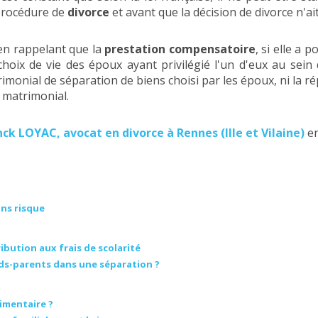
procédure de
divorce
et avant que la décision de divorce n'ai
en rappelant que la
prestation compensatoire
, si elle a 
hoix de vie des époux ayant privilégié l'un d'eux au sein
rimonial de séparation de biens choisi par les époux, ni la 
 matrimonial.
ck LOYAC, avocat en divorce à Rennes (Ille et Vilaine)
en
ans risque
ution aux frais de scolarité
nds-parents dans une séparation ?
imentaire ?