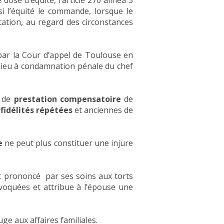
dose d’équité, l’article 270 alinéa 3
 si l’équité le commande, lorsque le
ation, au regard des circonstances
par la Cour d’appel de Toulouse en
 lieu à condamnation pénale du chef
e de
prestation compensatoire
de
nfidélités répétées
et anciennes de
e
ne peut plus constituer une injure
t prononcé par ses soins aux torts
invoquées et attribue à l’épouse une
uge aux affaires familiales.