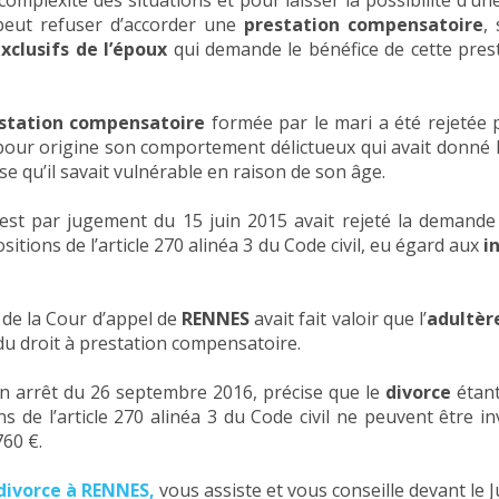
mplexité des situations et pour laisser la possibilité d’une 
 peut refuser d’accorder une
prestation compensatoire
,
xclusifs de l’époux
qui demande le bénéfice de cette prest
station compensatoire
formée par le mari a été rejetée 
 pour origine son comportement délictueux qui avait donné
e qu’il savait vulnérable en raison de son âge.
est par jugement du 15 juin 2015 avait rejeté la demand
itions de l’article 270 alinéa 3 du Code civil, eu égard aux
i
de la Cour d’appel de
RENNES
avait fait valoir que l’
adultèr
n du droit à prestation compensatoire.
n arrêt du 26 septembre 2016, précise que le
divorce
étan
s de l’article 270 alinéa 3 du Code civil ne peuvent être 
60 €.
divorce à RENNES
,
vous assiste et vous conseille devant le J