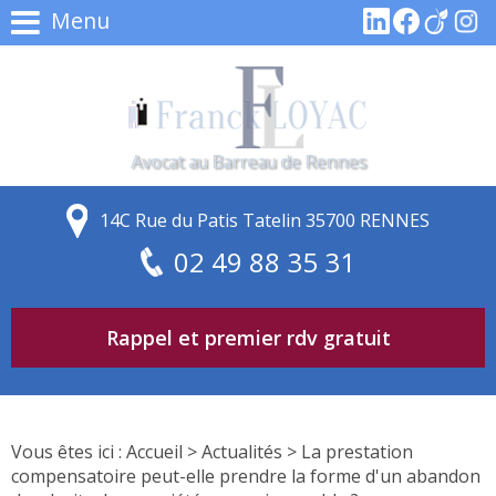
Menu
Avocat au Barreau de Rennes
14C Rue du Patis Tatelin 35700 RENNES
02 49 88 35 31
Rappel et premier rdv gratuit
Vous êtes ici :
Accueil
>
Actualités
> La prestation
compensatoire peut-elle prendre la forme d'un abandon