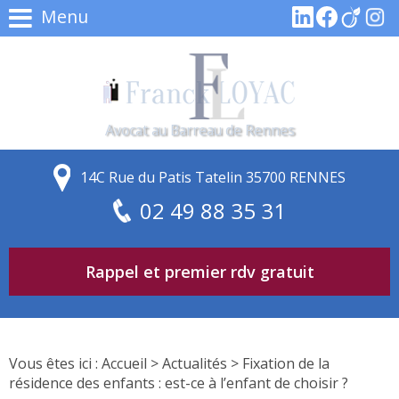
Menu
Avocat au Barreau de Rennes
14C Rue du Patis Tatelin 35700 RENNES
02 49 88 35 31
Rappel et premier rdv gratuit
Vous êtes ici :
Accueil
>
Actualités
> Fixation de la
résidence des enfants : est-ce à l’enfant de choisir ?