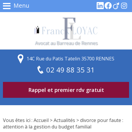
Menu
Avocat au Barreau de Rennes
14C Rue du Patis Tatelin 35700 RENNES
02 49 88 35 31
Rappel et premier rdv gratuit
Vous êtes ici :
Accueil
>
Actualités
> divorce pour faute :
attention à la gestion du budget familial