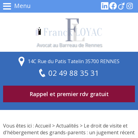
Menu
Avocat au Barreau de Rennes
14C Rue du Patis Tatelin 35700 RENNES
02 49 88 35 31
Rappel et premier rdv gratuit
Vous êtes ici :
Accueil
>
Actualités
> Le droit de visite et
d'hébergement des grands-parents : un jugement récent