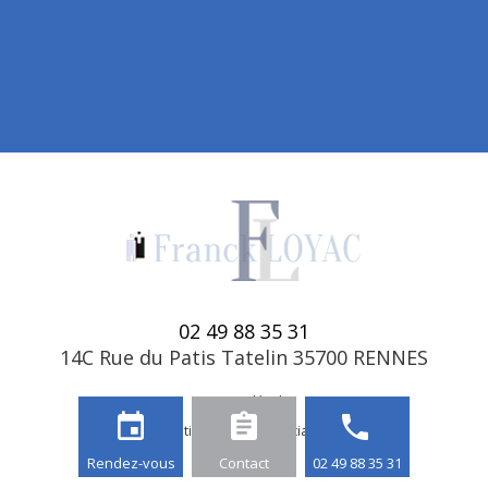
02 49 88 35 31
14C Rue du Patis Tatelin 35700 RENNES
Mentions légales
event
assignment
phone
Politique de confidentialité
Rendez-vous
Contact
02 49 88 35 31