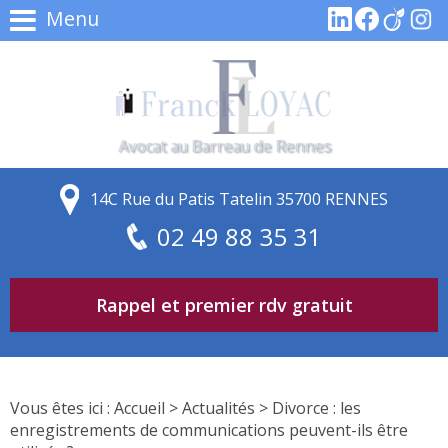
Menu
Avocat au Barreau de Rennes
14C Rue du Patis Tatelin 35700 RENNES
02 49 88 35 31
Rappel et premier rdv gratuit
Vous êtes ici :
Accueil
>
Actualités
> Divorce : les
enregistrements de communications peuvent-ils être