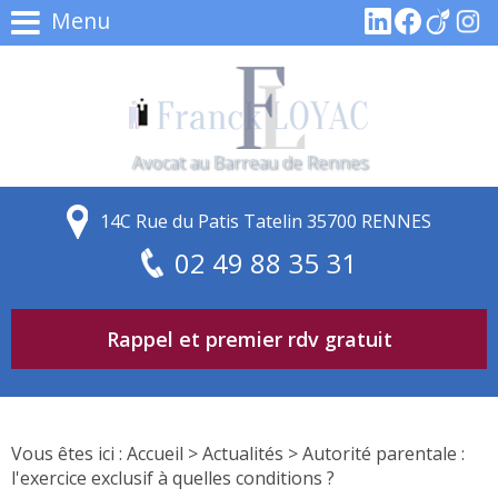
Menu
Avocat au Barreau de Rennes
14C Rue du Patis Tatelin 35700 RENNES
02 49 88 35 31
Rappel et premier rdv gratuit
Vous êtes ici :
Accueil
>
Actualités
> Autorité parentale :
l'exercice exclusif à quelles conditions ?