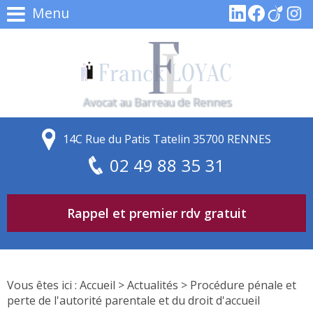
Menu
Avocat au Barreau de Rennes
14C Rue du Patis Tatelin 35700 RENNES
02 49 88 35 31
Rappel et premier rdv gratuit
Vous êtes ici :
Accueil
>
Actualités
> Procédure pénale et
perte de l'autorité parentale et du droit d'accueil