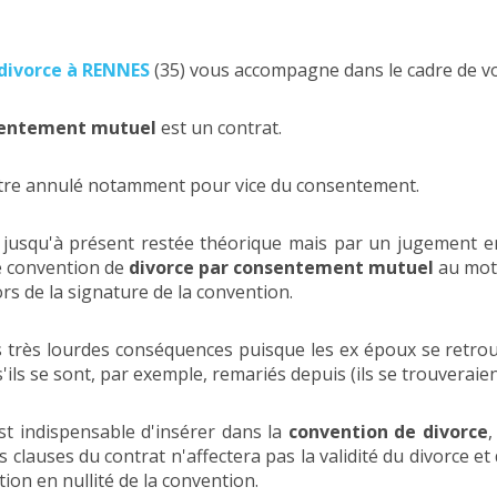
divorce à RENNES
(35) vous accompagne dans le cadre de v
sentement mutuel
est un contrat.
 être annulé notamment pour vice du consentement.
it jusqu'à présent restée théorique mais par un jugement en
ne convention de
divorce par consentement mutuel
au moti
rs de la signature de la convention.
s très lourdes conséquences puisque les ex époux se retro
ils se sont, par exemple, remariés depuis (ils se trouveraie
l est indispensable d'insérer dans la
convention de divorce
,
es clauses du contrat n'affectera pas la validité du divorce 
tion en nullité de la convention.