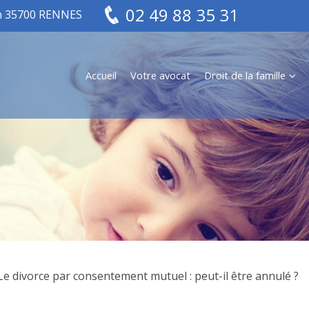
02 49 88 35 31
in 35700 RENNES
Accueil
Votre avocat
Droit de la famille
Le divorce par consentement mutuel : peut-il être annulé ?