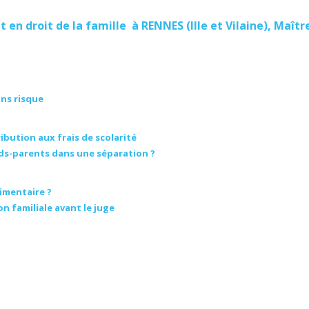
t en droit de la famille à RENNES (Ille et Vilaine), Maît
ans risque
ution aux frais de scolarité
nds-parents dans une séparation ?
imentaire ?
n familiale avant le juge