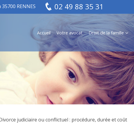
02 49 88 35 31
in 35700 RENNES
Accueil
Votre avocat
Droit de la famille
Divorce judiciaire ou conflictuel : procédure, durée et coût