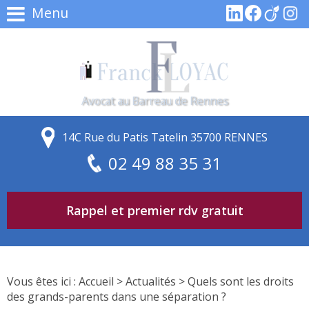
Menu
Avocat au Barreau de Rennes
14C Rue du Patis Tatelin 35700 RENNES
02 49 88 35 31
Rappel et premier rdv gratuit
Vous êtes ici :
Accueil
>
Actualités
> Quels sont les droits
des grands-parents dans une séparation ?