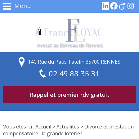
Menu
Avocat au Barreau de Rennes
14C Rue du Patis Tatelin 35700 RENNES
02 49 88 35 31
Rappel et premier rdv gratuit
Vous êtes ici :
Accueil
>
Actualités
> Divorce et prestation
compensatoire : la grande loterie !