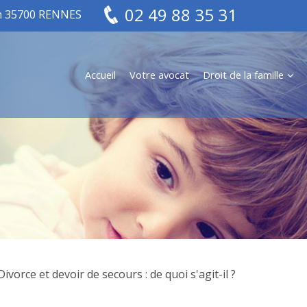
02 49 88 35 31
in 35700 RENNES
Accueil
Votre avocat
Droit de la famille
Divorce et devoir de secours : de quoi s'agit-il ?