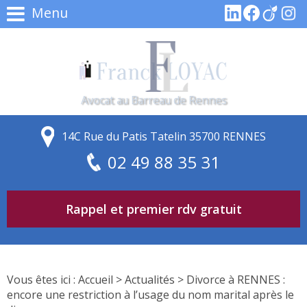
Menu
Avocat au Barreau de Rennes
14C Rue du Patis Tatelin 35700 RENNES
02 49 88 35 31
Rappel et premier rdv gratuit
Vous êtes ici :
Accueil
>
Actualités
> Divorce à RENNES :
encore une restriction à l’usage du nom marital après le