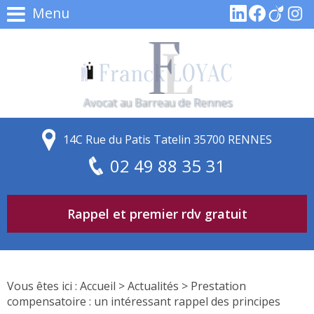
Menu
Avocat au Barreau de Rennes
14C Rue du Patis Tatelin 35700 RENNES
02 49 88 35 31
Rappel et premier rdv gratuit
Vous êtes ici :
Accueil
>
Actualités
> Prestation
compensatoire : un intéressant rappel des principes