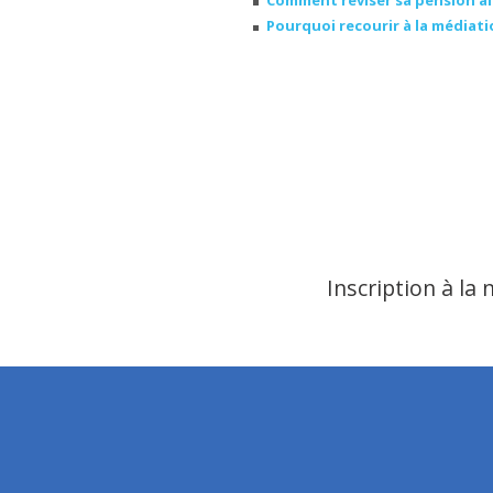
Comment réviser sa pension al
Pourquoi recourir à la médiatio
Inscription à la