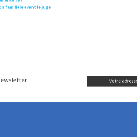
imentaire ?
n familiale avant le juge
 newsletter