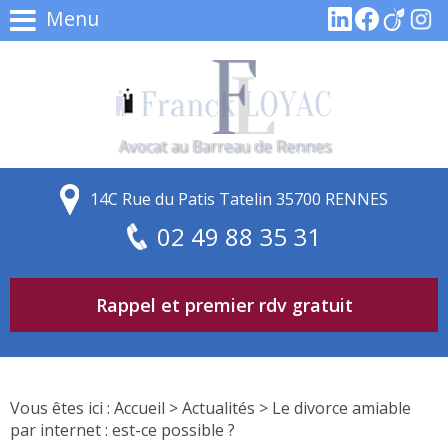
Menu
Avocat au Barreau de Rennes
14C Rue du Patis Tatelin 35700 RENNES
02 49 88 35 31
Rappel et premier rdv gratuit
Vous êtes ici :
Accueil
>
Actualités
> Le divorce amiable
par internet : est-ce possible ?