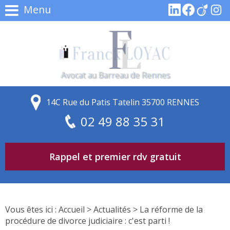
Menu
Avocat au Barreau de Rennes
14C Rue du Patis Tatelin 35700 RENNES
02 49 88 35 31
Rappel et premier rdv gratuit
Vous êtes ici :
Accueil
>
Actualités
> La réforme de la
procédure de divorce judiciaire : c'est parti !