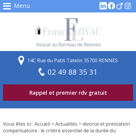
Menu
Avocat au Barreau de Rennes
14C Rue du Patis Tatelin 35700 RENNES
02 49 88 35 31
Rappel et premier rdv gratuit
Vous êtes ici :
Accueil
>
Actualités
> divorce et prestation
compensatoire : le critère essentiel de la durée du