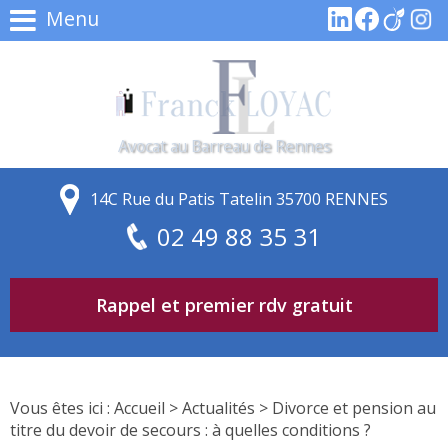
Menu
Avocat au Barreau de Rennes
14C Rue du Patis Tatelin 35700 RENNES
02 49 88 35 31
Rappel et premier rdv gratuit
Vous êtes ici :
Accueil
>
Actualités
> Divorce et pension au
titre du devoir de secours : à quelles conditions ?