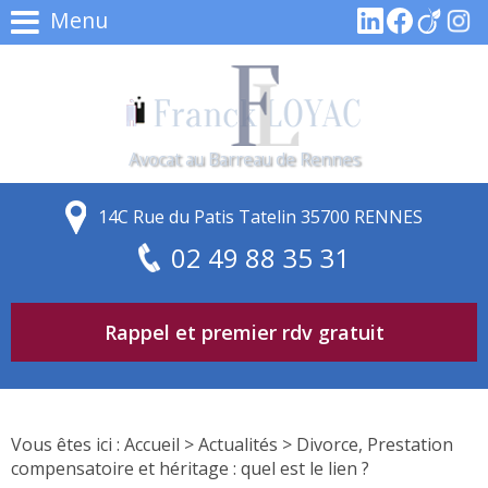
Menu
Avocat au Barreau de Rennes
14C Rue du Patis Tatelin 35700 RENNES
02 49 88 35 31
Rappel et premier rdv gratuit
Vous êtes ici :
Accueil
>
Actualités
> Divorce, Prestation
compensatoire et héritage : quel est le lien ?