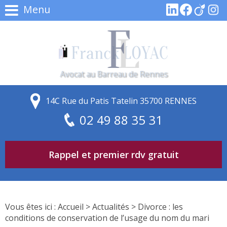
Menu
Avocat au Barreau de Rennes
14C Rue du Patis Tatelin 35700 RENNES
02 49 88 35 31
Rappel et premier rdv gratuit
Vous êtes ici :
Accueil
>
Actualités
> Divorce : les
conditions de conservation de l’usage du nom du mari