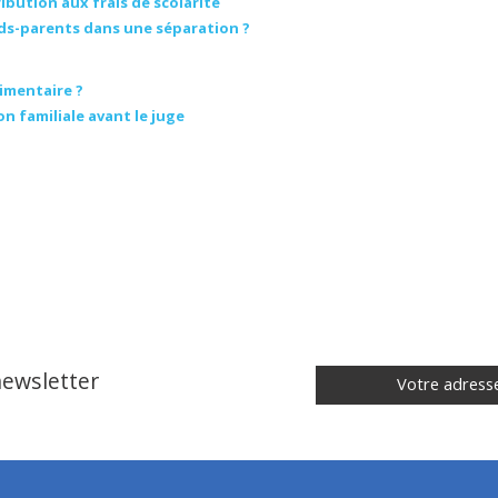
ution aux frais de scolarité
nds-parents dans une séparation ?
imentaire ?
n familiale avant le juge
 newsletter